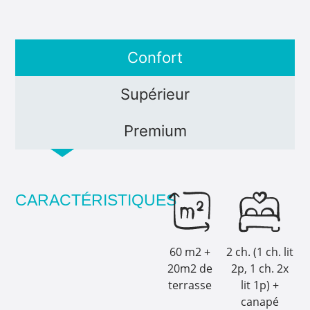
Confort
Supérieur
Premium
CARACTÉRISTIQUES
60 m2 +
2 ch. (1 ch. lit
20m2 de
2p, 1 ch. 2x
terrasse
lit 1p) +
canapé