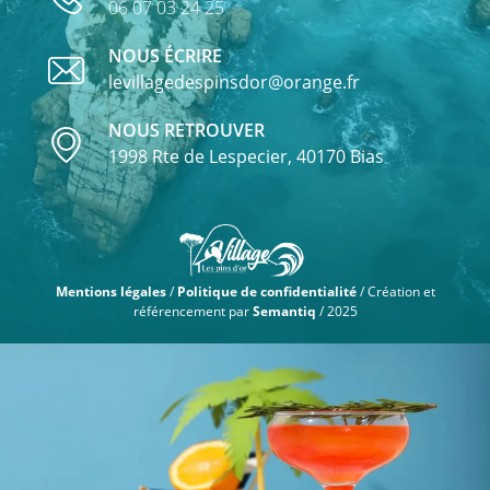
06 07 03 24 25
NOUS ÉCRIRE
levillagedespinsdor@orange.fr
NOUS RETROUVER
1998 Rte de Lespecier, 40170 Bias
Mentions légales
/
Politique de confidentialité
/ Création et
référencement par
Semantiq
/ 2025